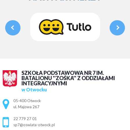
SZKOŁA PODSTAWOWA NR 7 IM.
BATALIONU ''ZOŚKA'' Z ODDZIAŁAMI
INTEGRACYJNYMI
w Otwocku
Adres pocztowy:
05-400 Otwock
ul. Majowa 267
22 779 27 01
sp7@oswiata-otwock.pl