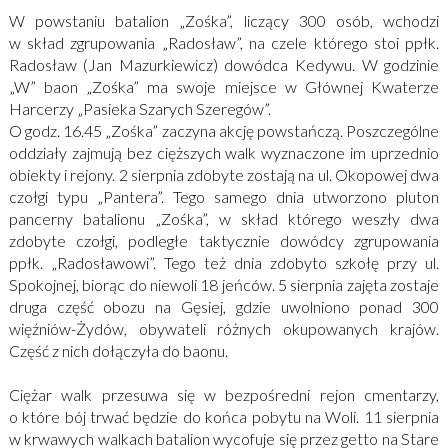
W powstaniu batalion „Zośka”, liczący 300 osób, wchodzi
w skład zgrupowania „Radosław”, na czele którego stoi ppłk.
Radosław (Jan Mazurkiewicz) dowódca Kedywu. W godzinie
„W” baon „Zośka” ma swoje miejsce w Głównej Kwaterze
Harcerzy „Pasieka Szarych Szeregów”.
O godz. 16.45 „Zośka” zaczyna akcję powstańczą. Poszczególne
oddziały zajmują bez cięższych walk wyznaczone im uprzednio
obiekty i rejony. 2 sierpnia zdobyte zostają na ul. Okopowej dwa
czołgi typu „Pantera”. Tego samego dnia utworzono pluton
pancerny batalionu „Zośka”, w skład którego weszły dwa
zdobyte czołgi, podległe taktycznie dowódcy zgrupowania
ppłk. „Radosławowi”. Tego też dnia zdobyto szkołę przy ul.
Spokojnej, biorąc do niewoli 18 jeńców. 5 sierpnia zajęta zostaje
druga część obozu na Gęsiej, gdzie uwolniono ponad 300
więźniów-Żydów, obywateli różnych okupowanych krajów.
Część z nich dołączyła do baonu.
Ciężar walk przesuwa się w bezpośredni rejon cmentarzy,
o które bój trwać będzie do końca pobytu na Woli. 11 sierpnia
w krwawych walkach batalion wycofuje się przez getto na Stare