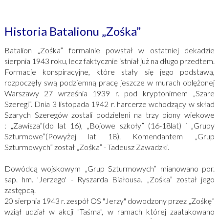
Historia Batalionu „Zośka”
Batalion „Zośka” formalnie powstał w ostatniej dekadzie
sierpnia 1943 roku, lecz faktycznie istniał już na długo przedtem.
Formacje konspiracyjne, które stały się jego podstawą,
rozpoczęły swą podziemną pracę jeszcze w murach oblężonej
Warszawy 27 września 1939 r. pod kryptonimem „Szare
Szeregi”. Dnia 3 listopada 1942 r. harcerze wchodzący w skład
Szarych Szeregów zostali podzieleni na trzy piony wiekowe
: „Zawisza”(do lat 16), „Bojowe szkoły” (16-18lat) i „Grupy
Szturmowe”(Powyżej lat 18). Komendantem „Grup
Szturmowych” został „Zośka” - Tadeusz Zawadzki.
Dowódcą wojskowym „Grup Szturmowych” mianowano por.
sap. hm. 'Jerzego' - Ryszarda Białousa. „Zośka” został jego
zastępcą.
20 sierpnia 1943 r. zespół OS "Jerzy" dowodzony przez „Zośkę”
wziął udział w akcji "Taśma", w ramach której zaatakowano