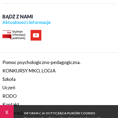
BĄDŹ Z NAMI
Aktualności i informacje
Pomoc psychologiczno-pedagogiczna.
KONKURSY MKO, LOGIA
Szkoła
Uczeń
RODO
Kontakt
x
Deklaracja dostępności
INFORMACJA DOTYCZĄCA PLIKÓW COOKIES