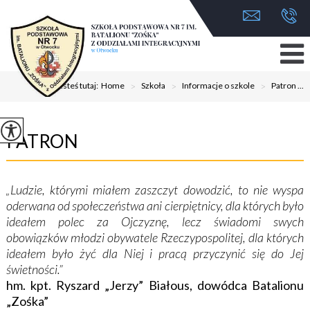
Jesteś tutaj:
Home
>
Szkoła
>
Informacje o szkole
>
Patron ...
PATRON
„Ludzie, którymi miałem zaszczyt dowodzić, to nie wyspa
oderwana od społeczeństwa ani cierpiętnicy, dla których było
ideałem polec za Ojczyznę, lecz świadomi swych
obowiązków młodzi obywatele Rzeczypospolitej, dla których
ideałem było żyć dla Niej i pracą przyczynić się do Jej
świetności.”
hm. kpt. Ryszard „Jerzy” Białous, dowódca Batalionu
„Zośka”