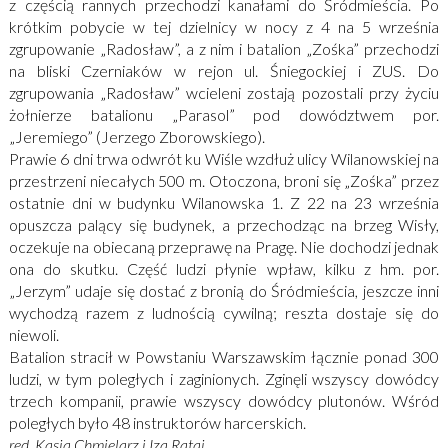
z częścią rannych przechodzi kanałami do Śródmieścia. Po
krótkim pobycie w tej dzielnicy w nocy z 4 na 5 września
zgrupowanie „Radosław”, a z nim i batalion „Zośka” przechodzi
na bliski Czerniaków w rejon ul. Śniegockiej i ZUS. Do
zgrupowania „Radosław” wcieleni zostają pozostali przy życiu
żołnierze batalionu „Parasol” pod dowództwem por.
„Jeremiego” (Jerzego Zborowskiego).
Prawie 6 dni trwa odwrót ku Wiśle wzdłuż ulicy Wilanowskiej na
przestrzeni niecałych 500 m. Otoczona, broni się „Zośka” przez
ostatnie dni w budynku Wilanowska 1. Z 22 na 23 września
opuszcza palący się budynek, a przechodząc na brzeg Wisły,
oczekuje na obiecaną przeprawę na Pragę. Nie dochodzi jednak
ona do skutku. Część ludzi płynie wpław, kilku z hm. por.
„Jerzym” udaje się dostać z bronią do Śródmieścia, jeszcze inni
wychodzą razem z ludnością cywilną; reszta dostaje się do
niewoli.
Batalion stracił w Powstaniu Warszawskim łącznie ponad 300
ludzi, w tym poległych i zaginionych. Zginęli wszyscy dowódcy
trzech kompanii, prawie wszyscy dowódcy plutonów. Wśród
poległych było 48 instruktorów harcerskich.
red. Kasia Chmielarz i Iza Rataj