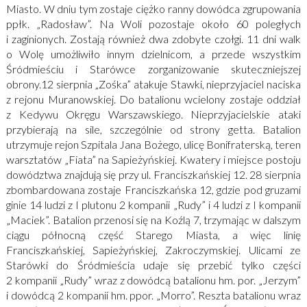
Miasto. W dniu tym zostaje ciężko ranny dowódca zgrupowania
ppłk. „Radosław”. Na Woli pozostaje około 60 poległych
i zaginionych. Zostają również dwa zdobyte czołgi. 11 dni walk
o Wolę umożliwiło innym dzielnicom, a przede wszystkim
Śródmieściu i Starówce zorganizowanie skuteczniejszej
obrony.12 sierpnia „Zośka” atakuje Stawki, nieprzyjaciel naciska
z rejonu Muranowskiej. Do batalionu wcielony zostaje oddział
z Kedywu Okręgu Warszawskiego. Nieprzyjacielskie ataki
przybierają na sile, szczególnie od strony getta. Batalion
utrzymuje rejon Szpitala Jana Bożego, ulicę Bonifraterską, teren
warsztatów „Fiata” na Sapieżyńskiej. Kwatery i miejsce postoju
dowództwa znajdują się przy ul. Franciszkańskiej 12. 28 sierpnia
zbombardowana zostaje Franciszkańska 12, gdzie pod gruzami
ginie 14 ludzi z I plutonu 2 kompanii „Rudy” i 4 ludzi z I kompanii
„Maciek”. Batalion przenosi się na Koźlą 7, trzymając w dalszym
ciągu północną część Starego Miasta, a więc linię
Franciszkańskiej, Sapieżyńskiej, Zakroczymskiej. Ulicami ze
Starówki do Śródmieścia udaje się przebić tylko części
2 kompanii „Rudy” wraz z dowódcą batalionu hm. por. „Jerzym”
i dowódcą 2 kompanii hm. ppor. „Morro”. Reszta batalionu wraz