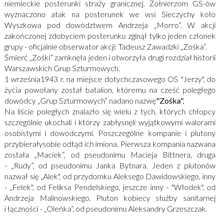
niemieckie posterunki straży granicznej. Żołnierzom GS-ów
wyznaczono atak na posterunek we wsi Sieczychy koło
Wyszkowa pod dowództwem Andrzeja „Morro”. W akcji
zakończonej zdobyciem posterunku zginął tylko jeden członek
grupy - oficjalnie obserwator akcji: Tadeusz Zawadzki „Zośka”.
Śmierć „Zośki” zamknęła jeden i otworzyła drugi rozdział historii
Warszawskich Grup Szturmowych.
1 września1943 r. na miejsce dotychczasowego OS "Jerzy", do
życia powołany został batalion, któremu na cześć poległego
dowódcy „Grup Szturmowych” nadano nazwę
"Zośka".
Na liście poległych znalazło się wielu z tych, których chłopcy
szczególnie ukochali i którzy zabłysnęli wyjątkowymi walorami
osobistymi i dowódczymi. Poszczególne kompanie i plutony
przybierałysobie odtąd ich imiona. Pierwsza kompania nazwana
została „Maciek”, od pseudonimu Macieja Bittnera, druga
- „Rudy”, od pseudonimu Janka Bytnara. Jeden z plutonów
nazwał się „Alek", od przydomku Aleksego Dawidowskiego, inny
- „Felek", od Feliksa Pendelskiego, jeszcze inny - "Włodek", od
Andrzeja Malinowskiego. Pluton kobiecy służby sanitarnej
i łączności - „Oleńka”, od pseudonimu Aleksandry Grzeszczak.