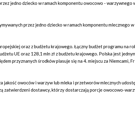
 przez jedno dziecko w ramach komponentu owocowo - warzywnego w
trzymywanych przez jedno dziecko w ramach komponentu mlecznego w 
ropejskiej oraz z budżetu krajowego. Łączny budżet programu na ro
udżetu UE oraz 128,1 mln zł z budżetu krajowego. Polska jest jedny
ędem przyznanych środków plasuje się na 4. miejscu za Niemcami, Fr
 za jakość owoców i warzyw lub mleka i przetworów mlecznych udost
ą zatwierdzeni dostawcy, którzy dostarczają porcje owocowo-warz