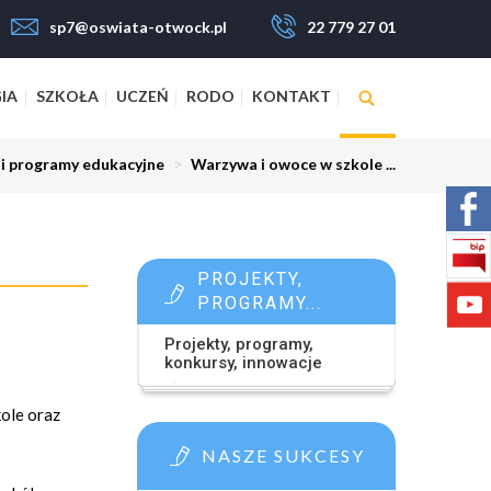
sp7@oswiata-otwock.pl
22 779 27 01
IA
SZKOŁA
UCZEŃ
RODO
KONTAKT
 i programy edukacyjne
>
Warzywa i owoce w szkole ...
PROJEKTY,
PROGRAMY...
Projekty, programy,
konkursy, innowacje
ole oraz
NASZE SUKCESY