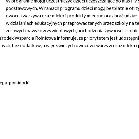
W programie mogą uczestniczyć dzieci uczęszczające do klas I-V 
podstawowych. W ramach programu dzieci mogą bezpłatnie otr
owoce i warzywa oraz mleko i produkty mleczne oraz brać udział
w działaniach edukacyjnych przeprowadzanych przez szkoły na t
zdrowych nawyków żywieniowych, pochodzenia żywności i rolnic
rodek Wsparcia Rolnictwa informuje, ze priorytetem jest udostępn
onych, bez dodatków, a więc świeżych owoców i warzyw oraz mleka 
epa, pomidorki