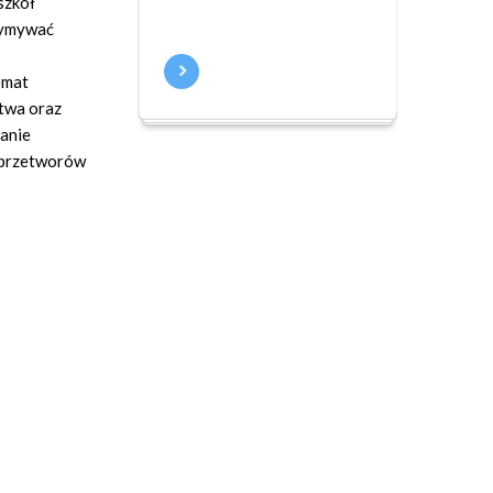
szkół
zymywać
emat
twa oraz
ianie
i przetworów