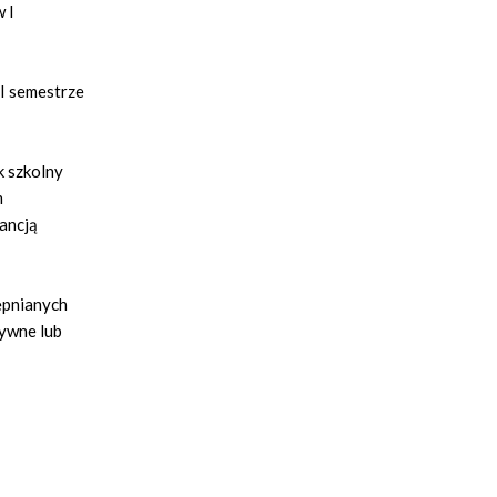
 I
I semestrze
k szkolny
m
ancją
ępnianych
ywne lub