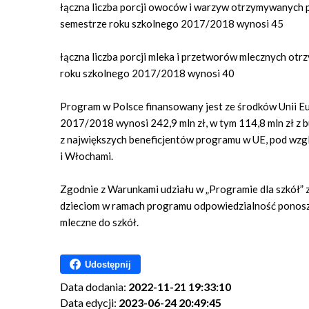
łączna liczba porcji owoców i warzyw otrzymywanych
semestrze roku szkolnego 2017/2018 wynosi 45
łączna liczba porcji mleka i przetworów mlecznych o
roku szkolnego 2017/2018 wynosi 40
Program w Polsce finansowany jest ze środków Unii Eu
2017/2018 wynosi 242,9 mln zł, w tym 114,8 mln zł z b
z największych beneficjentów programu w UE, pod wzgl
i Włochami.
Zgodnie z Warunkami udziału w „Programie dla szkół”
dzieciom w ramach programu odpowiedzialność ponosz
mleczne do szkół.
Udostępnij
Data dodania:
2022-11-21 19:33:10
Data edycji:
2023-06-24 20:49:45