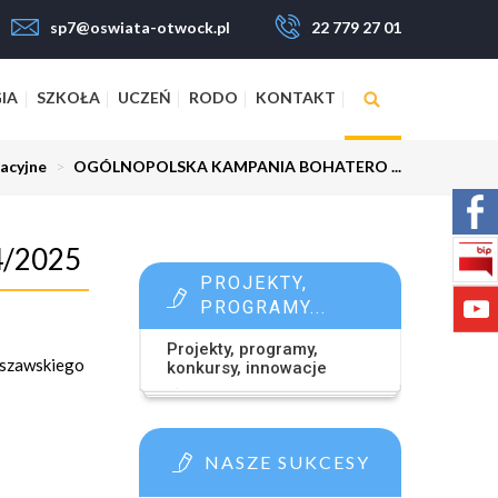
sp7@oswiata-otwock.pl
22 779 27 01
IA
SZKOŁA
UCZEŃ
RODO
KONTAKT
acyjne
>
OGÓLNOPOLSKA KAMPANIA BOHATERO ...
/2025
PROJEKTY,
PROGRAMY...
Projekty, programy,
rszawskiego
konkursy, innowacje
NASZE SUKCESY