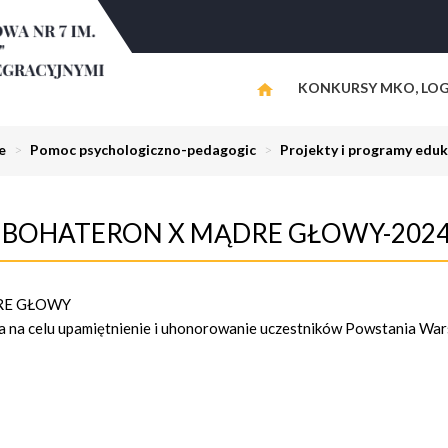
KONKURSY MKO, LOG
e
>
Pomoc psychologiczno-pedagogic
>
Projekty i programy eduk
BOHATERON X MĄDRE GŁOWY-2024
RE GŁOWY
ca na celu upamiętnienie i uhonorowanie uczestników Powstania Wa