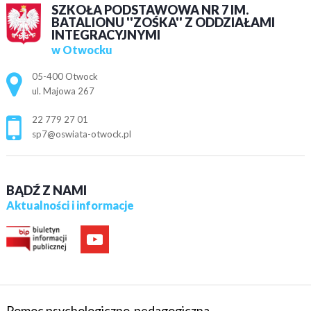
SZKOŁA PODSTAWOWA NR 7 IM.
BATALIONU ''ZOŚKA'' Z ODDZIAŁAMI
INTEGRACYJNYMI
w Otwocku
Adres pocztowy:
05-400 Otwock
ul. Majowa 267
22 779 27 01
sp7@oswiata-otwock.pl
BĄDŹ Z NAMI
Aktualności i informacje
Pomoc psychologiczno-pedagogiczna.