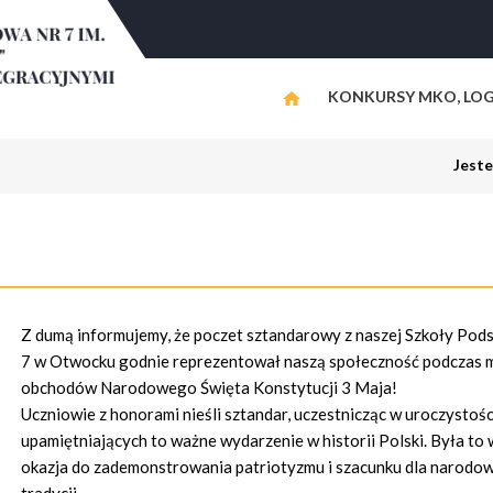
KONKURSY MKO, LOG
Jeste
Z dumą informujemy, że poczet sztandarowy z naszej Szkoły Pod
7 w Otwocku godnie reprezentował naszą społeczność podczas m
obchodów Narodowego Święta Konstytucji 3 Maja!
Uczniowie z honorami nieśli sztandar, uczestnicząc w uroczystoś
upamiętniających to ważne wydarzenie w historii Polski. Była to
okazja do zademonstrowania patriotyzmu i szacunku dla narodo