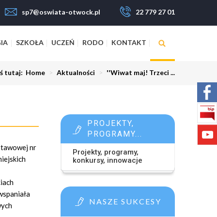
sp7@oswiata-otwock.pl
22 779 27 01
IA
SZKOŁA
UCZEŃ
RODO
KONTAKT
ś tutaj:
Home
>
Aktualności
>
''Wiwat maj! Trzeci ...
PROJEKTY,
PROGRAMY...
stawowej nr
Projekty, programy,
iejskich
konkursy, innowacje
ciach
 wspaniała
NASZE SUKCESY
wych