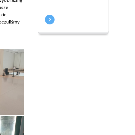
asze
zie,
oczuliśmy