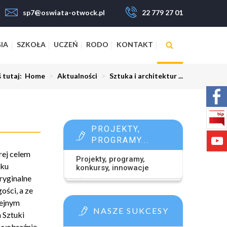
sp7@oswiata-otwock.pl
22 779 27 01
IA
SZKOŁA
UCZEŃ
RODO
KONTAKT
ś tutaj:
Home
>
Aktualności
>
Sztuka i architektur ...
PROJEKTY,
PROGRAMY...
rej celem
Projekty, programy,
tku
konkursy, innowacje
ryginalne
ości, a ze
lejnym
NASZE SUKCESY
 Sztuki
wyobraźnię