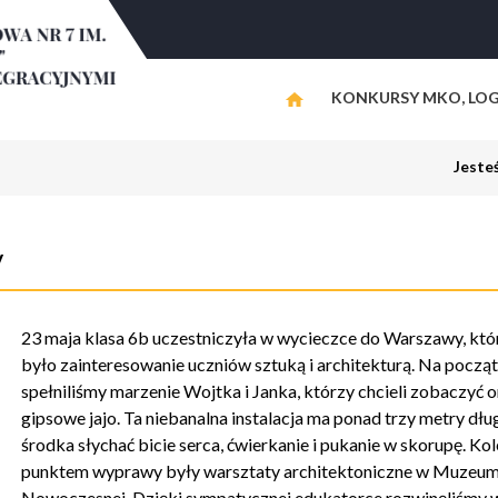
KONKURSY MKO, LOG
Jeste
y
23 maja klasa 6b uczestniczyła w wycieczce do Warszawy, któ
było zainteresowanie uczniów sztuką i architekturą. Na począ
spełniliśmy marzenie Wojtka i Janka, którzy chcieli zobaczyć o
gipsowe jajo. Ta niebanalna instalacja ma ponad trzy metry dług
środka słychać bicie serca, ćwierkanie i pukanie w skorupę. Ko
punktem wyprawy były warsztaty architektoniczne w Muzeum
Nowoczesnej. Dzięki sympatycznej edukatorce rozwinęliśmy 