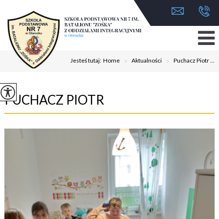
Jesteś tutaj:
Home
>
Aktualności
>
Puchacz Piotr ...
PUCHACZ PIOTR