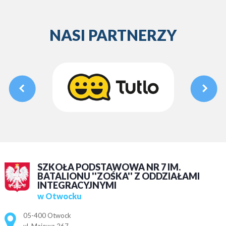
NASI PARTNERZY
SZKOŁA PODSTAWOWA NR 7 IM.
BATALIONU ''ZOŚKA'' Z ODDZIAŁAMI
INTEGRACYJNYMI
w Otwocku
Adres pocztowy:
05-400 Otwock