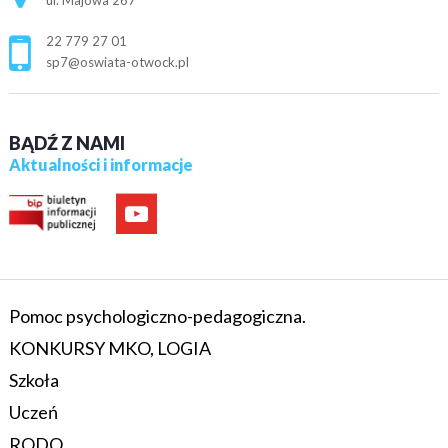
ul. Majowa 267
22 779 27 01
sp7@oswiata-otwock.pl
BĄDŹ Z NAMI
Aktualności i informacje
Pomoc psychologiczno-pedagogiczna.
KONKURSY MKO, LOGIA
Szkoła
Uczeń
RODO