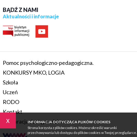
BĄDŹ Z NAMI
Aktualności i informacje
Pomoc psychologiczno-pedagogiczna.
KONKURSY MKO, LOGIA
Szkoła
Uczeń
RODO
Kontakt
x
Deklaracja dostępności
INFORMACJA DOTYCZĄCA PLIKÓW COOKIES
Strona korzysta z plików cookies. Możesz określić warunki
przechowywania lub dostępu do plików cookies w Twojej przeglądarce.