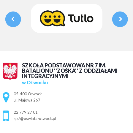
SZKOŁA PODSTAWOWA NR 7 IM.
BATALIONU ''ZOŚKA'' Z ODDZIAŁAMI
INTEGRACYJNYMI
w Otwocku
Adres pocztowy:
05-400 Otwock
ul. Majowa 267
22 779 27 01
sp7@oswiata-otwock.pl