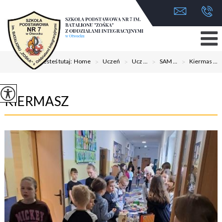
Jesteś tutaj:
Home
>
Uczeń
>
Ucz ...
>
SAM ...
>
Kiermas ...
KIERMASZ